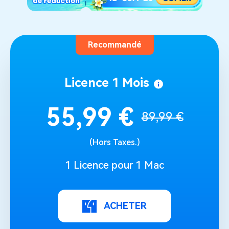
Recommandé
Licence 1 Mois
55,99 €
89,99 €
(Hors Taxes.)
1 Licence pour 1 Mac
ACHETER