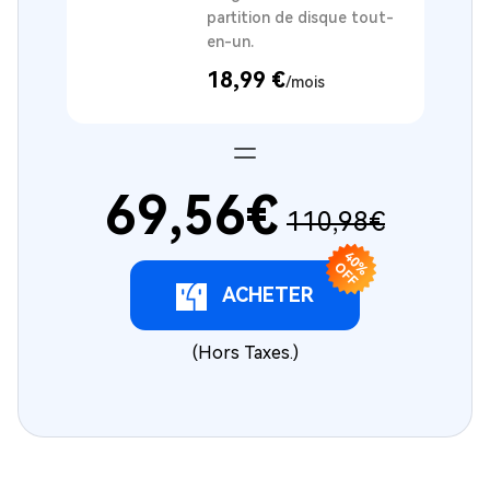
partition de disque tout-
en-un.
18,99 €
/mois
69,56€
110,98€
4
0
F
% O
F
ACHETER
(Hors Taxes.)