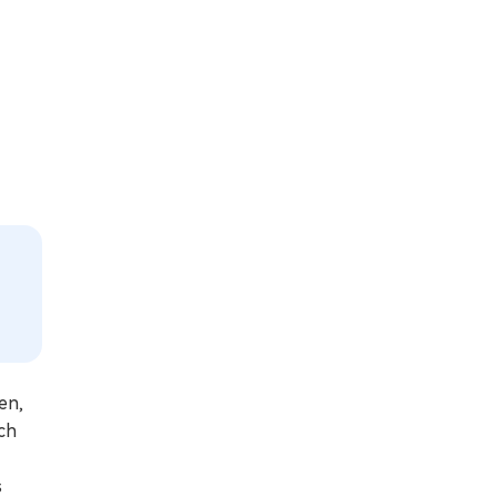
en,
ch
s