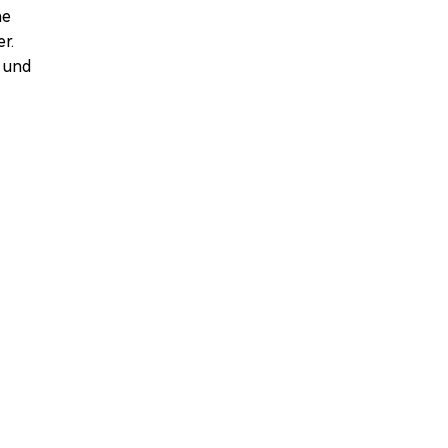
ne
r.
 und