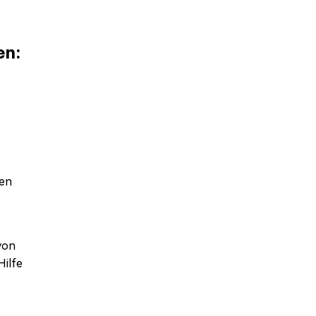
en:
den
von
Hilfe