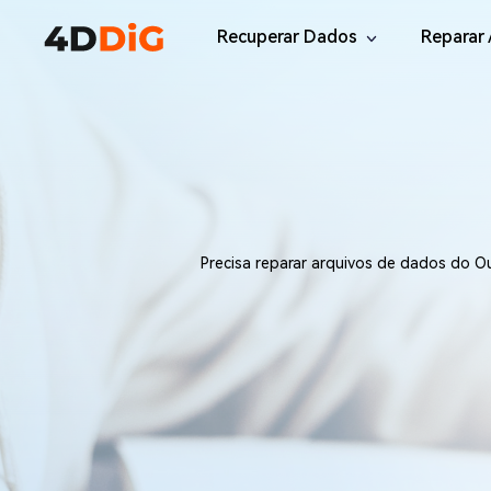
Recuperar Dados
Reparar 
Windows/Mac
Desktop
File R
Windows Data Recovery
Recuperar Arquivos Apagados de Win
Reparar
Mac Data Recovery
Email 
Recuperar Arquivos Apagados de Mac
Reparar
Precisa reparar arquivos de dados do Out
DLL Fi
iOS/Android
Corrigi
iPhone Data Recovery
Recuperar Dados Perdidos de iPhone/i
Online
Android Recovery
Online
Recuperar Arquivos no Android Sem Ro
Recuper
WhatsApp Recovery