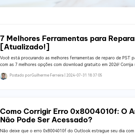
ne/Android
Excluir arquivos duplicad
Mais Ferramentas
Windows Boot Geni
7 Melhores Ferramentas para Repara
Corrigir Problemas de W
[Atualizado!]
Mac Boot Genius
G
Você está procurando as melhores ferramentas de reparo de PST par
Corrigir Erros de Mac Grá
com as 7 melhores opções com download gratuito em 2026! Corrija s
Windows 11 Upgrade
Postado por
Guilherme Ferreira |
2024-07-31 18:37:05
Verificador de Atualizaç
Como Corrigir Erro 0x8004010f: O A
Não Pode Ser Acessado?
Não deixe que o erro 0x8004010f do Outlook estrague seu dia com s