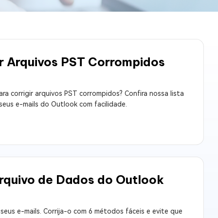
os e limpar arquivos inúteis no Mac
us
r Arquivos PST Corrompidos
indows em Minutos
rátis
a corrigir arquivos PST corrompidos? Confira nossa lista
tis
eus e-mails do Outlook com facilidade.
 Checker
ão do Windows 11 Grátis
rquivo de Dados do Outlook
eus e-mails. Corrija-o com 6 métodos fáceis e evite que