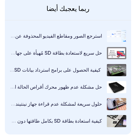
ربما يعجبك أيضا
استرجع الصور ومقاطع الفيديو المحذوفة عن طريق الخطأ من بطاقة GoPro SD
حل سريع لاستعادة بطاقة SD مُهيأة على جهاز Mac
كيفية الحصول على برامج استرداد بيانات SSD مجانية [2025]
حل مشكلة عدم ظهور محرك أقراص الحالة الصلبة (SSD) في نظام التشغيل ويندوز 10/11
حلول سريعة لمشكلة عدم قراءة جهاز نينتيندو سويتش (Nintendo Switch) لبطاقة ذاكرة SD
كيفية استعادة بطاقة SD بكامل طاقتها دون فقد البيانات