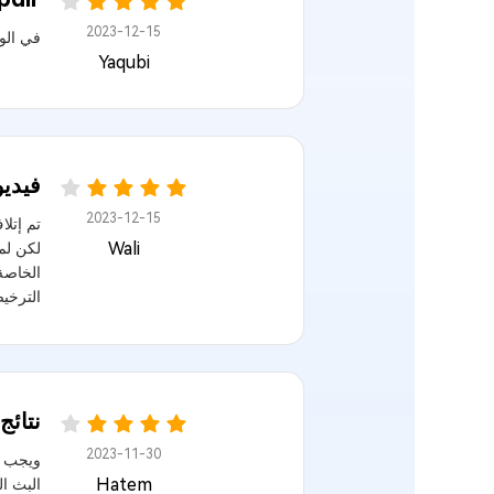
2023-12-15
في الواقع، ل
Yaqubi
فيديو
2023-12-15
تم إتل
Wali
الخاصة 
الترخي
نتائج
2023-11-30
ويجب أ
Hatem
البث ال