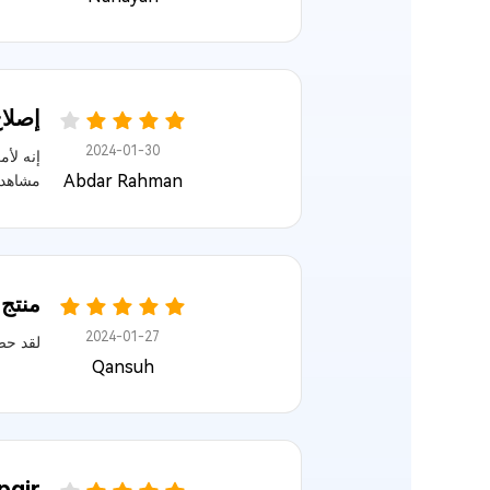
إصلاح ملف
2024-01-30
Abdar Rahman
مشاهدة
منتج
2024-01-27
لقد حص
Qansuh
iG File Repair