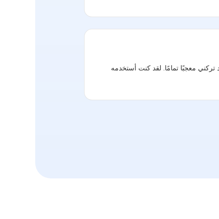
4DDiG Fil! إنه أمر مدهش حقًا وقد تركني معجبًا تمامًا. لقد كنت أستخدمه