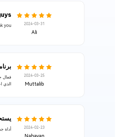
guys
2024-03-31
nk you
Ali
برنام
2024-03-25
Muttalib
الذي اع
يستح
2024-02-23
أداة جد
Nahayan