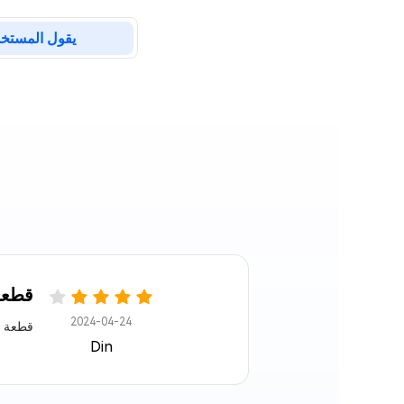
ail Repair
NEW
يقول المستخ
إصلاح ملفات Outlook PST/OST التالفة
DLL Fixer
إصلاح أي أخطاء DLL على نظام التشغيل Windows
قطعة
2024-04-24
قطعة كبير
Din