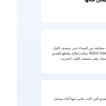
ات مختلفة من المساء حتى منتصف الليل،
لكن لم ينجح الأمر. بمجرد أن فقدت الأمل، لاحظت أن الإصدار التجريبي من 4DDiG Video Repair يمكنه إصلاح مقاطع الفيديو
السيئة. وفي منتصف الليل، اشتريت
يو التي كانت تعاني منها أثناء تسجيل