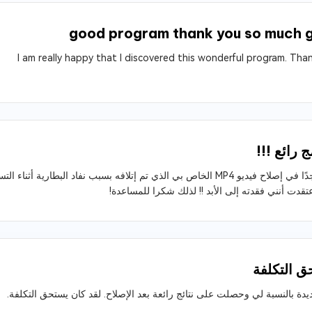
good program thank you so much 
I am really happy that I discovered this wonderful program. Tha
ج رائع !!!
فعال جدًا في إصلاح فيديو MP4 الخاص بي الذي تم إتلافه بسبب نفاد البطا
تقدت أنني فقدته إلى الأبد !! لذلك شكرا للمساعدة!
ق التكلفة
يدة بالنسبة لي وحصلت على نتائج رائعة بعد الإصلاح. لقد كان يستحق التكلفة.