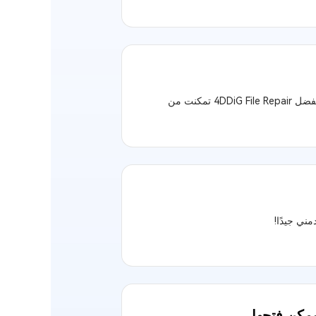
إنه لأمر مدهش حقًا أن يتم إصلاح الصور ومقاطع الفيديو تمامًا كما كانت قبل التلف، وبفضل 4DDiG File Repair تمكنت من
ني جيدًا!