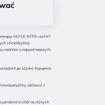
ować
ierając FAT16. NTFS i exFAT
rych chcielibyśmy
 niektóre z najważniejszych
 urządzeń go używa. Kupujemy
st kompatybilny zarówno z
z pendrive'a USB na różnych