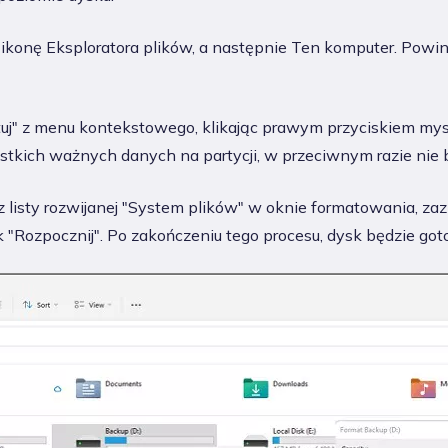
ij ikonę Eksploratora plików, a następnie Ten komputer. Pow
tuj" z menu kontekstowego, klikając prawym przyciskiem myszy
tkich ważnych danych na partycji, w przeciwnym razie nie 
z listy rozwijanej "System plików" w oknie formatowania, za
sk "Rozpocznij". Po zakończeniu tego procesu, dysk będzie got