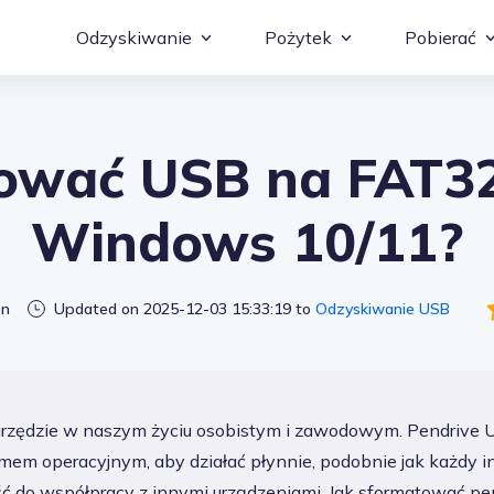
Odzyskiwanie
Pożytek
Pobierać
Odzyskiwan
Odzyskiwanie danych Windows
Usuwanie duplikatów plik
ować USB na FAT3
Usuwanie du
Odzyskiwanie danych Mac
Naprawa zdjęć 4DDiG
Windows 10/11?
4DDiG Geni
Naprawa wideo 4DDiG
Naprawa pl
4DDiG Geniusz uruchamia
on
Updated on 2025-12-03 15:33:19 to
Odzyskiwanie USB
Menedżer pa
Menedżer partycji 4DDiG
Geniusz ro
Geniusz rozruchowy 4DDi
rzędzie w naszym życiu osobistym i zawodowym. Pendrive 
Windows 11
em operacyjnym, aby działać płynnie, podobnie jak każdy in
Windows 11 Upgrade Che
ość do współpracy z innymi urządzeniami. Jak sformatować p