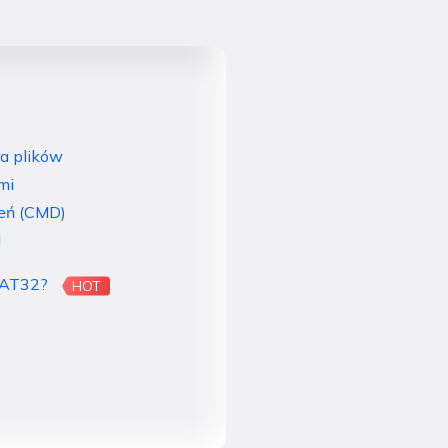
a plików
mi
ceń (CMD)
l
 FAT32?
HOT