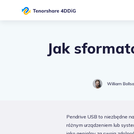
Jak sformat
William Bolls
Pendrive USB to niezbędne na
różnym urządzeniem lub system
jako genialny za swoją zdoln