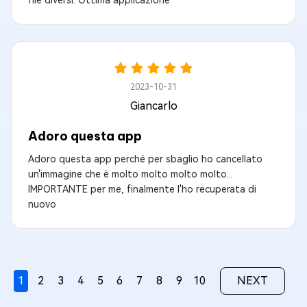
file diversi. Ottima applicazione
2023-10-31
Giancarlo
Adoro questa app
Adoro questa app perché per sbaglio ho cancellato
un'immagine che è molto molto molto molto...
IMPORTANTE per me, finalmente l'ho recuperata di
nuovo
1
2
3
4
5
6
7
8
9
10
NEXT