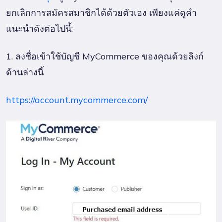
ยกเลิกการสมัครสมาชิกได้ด้วยตัวเอง เพียงแค่ดูคำ
แนะนำดังต่อไปนี้:
1. ลงชื่อเข้าใช้บัญชี MyCommerce ของคุณด้วยลิงก์
ด้านล่างนี้
https://account.mycommerce.com/