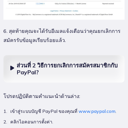
6. สุดท้ายคุณจะได้รับอีเมลแจ้งเตือนว่าคุณยกเลิกการ
สมัครรับข้อมูลเรียบร้อยแล้ว.
ส่วนที่ 2 วิธีการยกเลิกการสมัครสมาชิกกับ
PayPal?
โปรดปฏิบัติตามคำแนะนำด้านล่าง:
เข้าสู่ระบบบัญชี PayPal ของคุณที่
www.paypal.com
.
คลิกไอคอนการตั้งค่า.