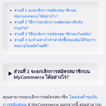
ส่วนที่ 1 จะยกเลิกการสมัครสมาชิกบน
MyCommerce ได้อย่างไร?
ส่วนที่ 2 วิธีการยกเลิกการสมัครสมาชิกกับ
PayPal?
ส่วนที่ 3 วิธียกเลิกการสมัครสมาชิกบน Paddle?
ส่วนที่ 4 จะทำอย่างไรถ้าคำสั่งซื้อของฉันได้รับการ
ต่ออายุโดยอัตโนมัติ?
ส่วนที่ 1 จะยกเลิกการสมัครสมาชิกบน
MyCommerce ได้อย่างไร?
คุณสามารถยกเลิกการสมัครสมาชิก
โดยส่งคำขอรับ
การสนับสนุน
สู่ MyCommerce นอกจากนี้ คุณสามารถ