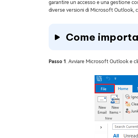
garantire un accesso e una gestione cont
diverse versioni di Microsoft Outlook, ch
Mac Boot
Riparare gr
Windows 
Come importare
Controllo g
Passo 1
. Avviare Microsoft Outlook e clic