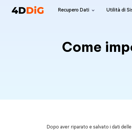
Recupero Dati
Utilità di S
Windows Data Recovery Pro
4DDiG Par
Recuperare i file cancellati da Win
Gestione de
Come impor
Mac Data Recovery
4DDiG Wi
Recuperare i file eliminati da MacOS
Computer di 
Windows Data Recovery Free
4DDiG Dup
Recuperare 2 GB di dati gratuitamente
Trovare e Ri
Tenorsha
Elimina i fil
4DDiG DLL
Correggi tut
Windows 
Dopo aver riparato e salvato i dati dell
Riparate i p