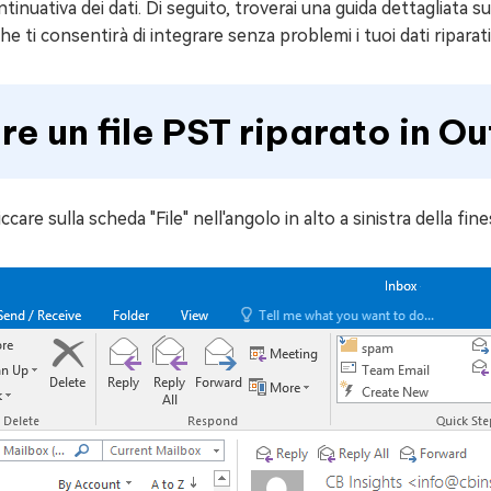
inuativa dei dati. Di seguito, troverai una guida dettagliata 
e ti consentirà di integrare senza problemi i tuoi dati riparat
4DDiG Email Repair
NUOVO
 Genius
GRATIS
Ripara i file PST/OST di Outlook danneggiati
atuitamente i problemi del Mac
11 Upgrade Checker
 un file PST riparato in O
ratuito dell'aggiornamento di Windows 11
care sulla scheda "File" nell'angolo in alto a sinistra della fine