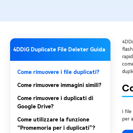
Mac Boot
Riparare gr
Windows 
Controllo g
4DDiG
4DDiG Duplicate File Deleter Guida
flash
rapid
come 
dupl
Come rimuovere i file duplicati?
Come rimuovere immagini simili?
Co
Come rimuovere i duplicati di
Google Drive?
I fil
per a
Come utilizzare la funzione
“Promemoria per i duplicati”?