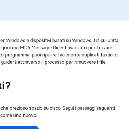
 per Windows e dispositivi basati su Windows, tra cui unità
za l'algoritmo MD5 Message-Digest avanzato per trovare
o programma, puoi ripulire facilmente duplicati fastidiosi
i guiderà attraverso il processo per rimuovere i file
ti?
nche prezioso spazio su disco. Segui i passaggi seguenti
io come uno nuovo.