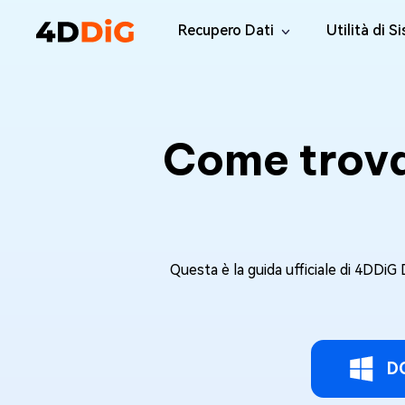
Recupero Dati
Utilità di S
Windows Data Recovery Pro
4DDiG Par
Recuperare i file cancellati da Win
Gestione de
Come trovar
Mac Data Recovery
4DDiG Wi
Recuperare i file eliminati da MacOS
Computer di 
Windows Data Recovery Free
4DDiG Dup
Recuperare 2 GB di dati gratuitamente
Trovare e Ri
Tenorsha
Questa è la guida ufficiale di 4DDiG
Elimina i fil
4DDiG DLL
Correggi tut
D
Windows 
Riparate i p