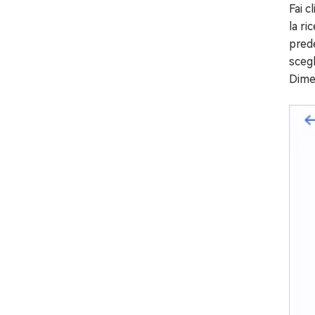
Fai c
la ri
prede
scegl
Dimen