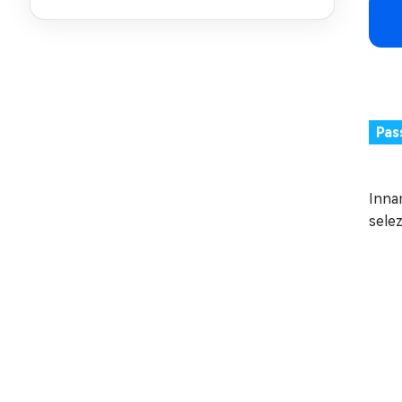
Pas
Innan
selez