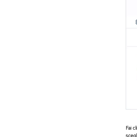
Fai c
scegl