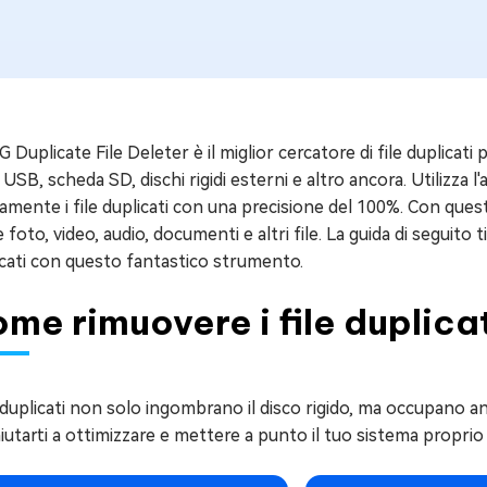
4DDiG Email Repair
NUOVO
 Genius
GRATIS
Ripara i file PST/OST di Outlook danneggiati
atuitamente i problemi del Mac
11 Upgrade Checker
ratuito dell'aggiornamento di Windows 11
 Duplicate File Deleter è il miglior cercatore di file duplicati
 USB, scheda SD, dischi rigidi esterni e altro ancora. Utiliz
amente i file duplicati con una precisione del 100%. Con quest
foto, video, audio, documenti e altri file. La guida di seguito t
icati con questo fantastico strumento.
me rimuovere i file duplica
e duplicati non solo ingombrano il disco rigido, ma occupano a
iutarti a ottimizzare e mettere a punto il tuo sistema propr