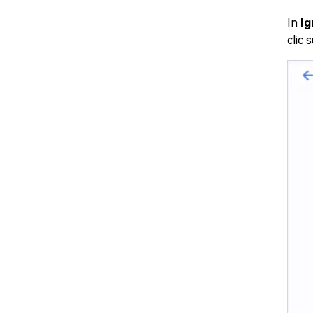
In
Ig
clic 