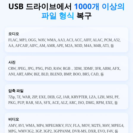
USB 드라이브에서
1000개 이상의
파일 형식
복구
오디오
FLAC, MP3, OGG, WAV, WMA, AA3, AC3, ACC, AIFF, ALAC, PCM, A52,
AA, AFCAIF, AIFC, AM, AMR, APE, M2A, M3D, M4A, M4B, AT3, 등
사진
CRW, JPEG, JPG, PNG, PSD, RAW, RGB，3DM, 3DMF, 3FR, ABM, AFX,
ANI, ART, ARW, BIZ, BLD, BLEND, BMP, BOO, BR5, CAD, 등
압축 파일
7Zip, 7Z, WAR, ZIP, EXE, DEB, GZ, JAR, KRYPTER, LZA, LZH, MSI, PF,
PKG, PUP, RAR, SEA, SFX, ACE, ALZ, ARC, ISO, DMG, RPM, EXE, 등
비디오
AMV, AVI, WMA, MP4, MPEGMKV, FLV, FLA, MOV, M2TS, M4V, MPEG4,
MPG, WMV3G2, 3GP, 3GP2, 3GPPANM, DVR-MS, DXR, EVO, F4V, 등