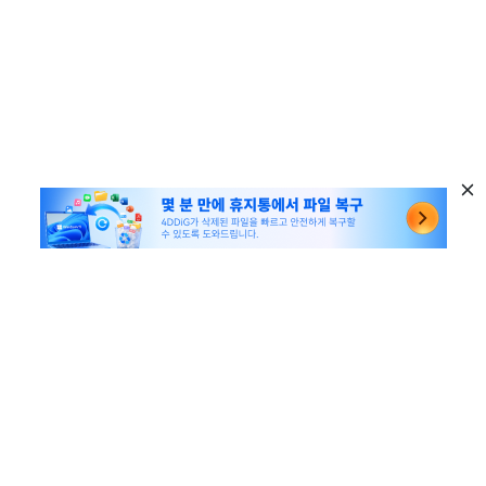
다양한 유틸리티 추천
윈도우 데이터 복구
유용한 링크
맥 데이터 복구
꿀팁 모음
회사 관련
파티션 관리 도구
SD 카드 복구