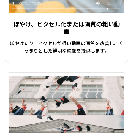
ぼやけ、ピクセル化または画質の粗い動
画
ぼやけたり、ピクセルが粗い動画の画質を改善し、く
っきりとした鮮明な映像を提供します。