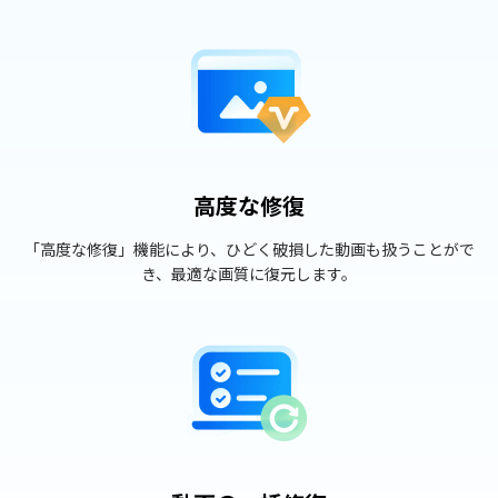
高度な修復
「高度な修復」機能により、ひどく破損した動画も扱うことがで
き、最適な画質に復元します。