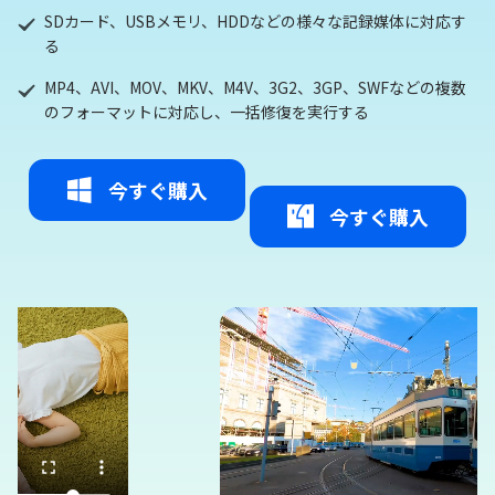
SDカード、USBメモリ、HDDなどの様々な記録媒体に対応す
る
MP4、AVI、MOV、MKV、M4V、3G2、3GP、SWFなどの複数
のフォーマットに対応し、一括修復を実行する
今すぐ購入
今すぐ購入