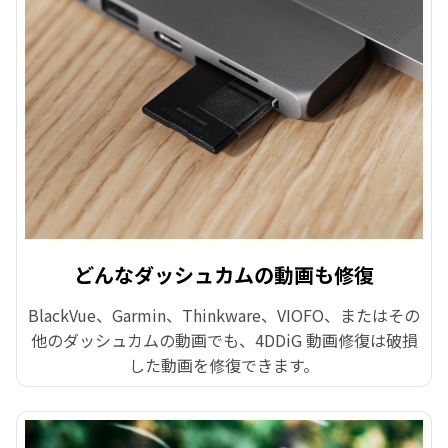
どんなダッシュカムの動画も修復
BlackVue、Garmin、Thinkware、VIOFO、またはその
他のダッシュカムの動画でも、4DDiG 動画修復は破損
した動画を修復できます。