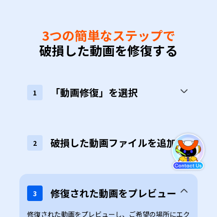
3つの簡単なステップで
破損した動画を修復する
「動画修復」を選択
1
左側のメニューから「動画修復」機能を選択します。
破損した動画ファイルを追加
2
修復された動画をプレビュー
3