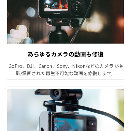
あらゆるカメラの動画も修復
GoPro、DJI、Canon、Sony、Nikonなどのカメラで撮
影/録画された再生不可能な動画を修復します。