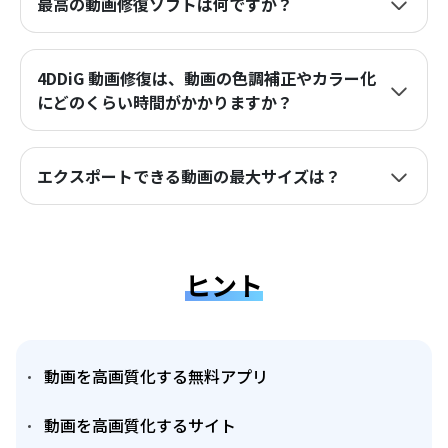
4DDiG 動画修復は、動画の色調補正やカラー化
にどのくらい時間がかかりますか？
エクスポートできる動画の最大サイズは？
ヒント
動画を高画質化する無料アプリ
動画を高画質化するサイト