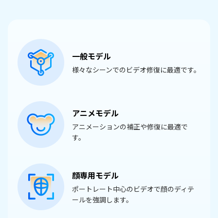
一般モデル
様々なシーンでのビデオ修復に最適です。
アニメモデル
アニメーションの補正や修復に最適で
す。
顔専用モデル
ポートレート中心のビデオで顔のディテ
ールを強調します。