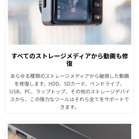
すべてのストレージメディアから動画も修
復
あらゆる種類のストレージメディアから破損した動画
を修復します。HDD、SDカード、ペンドライブ、
USB、PC、ラップトップ、その他のストレージデバイ
スから、この強力なツールはそれら全てをサポートで
きます。