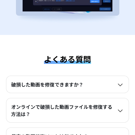
よくある質問
破損した動画を修復できますか？
オンラインで破損した動画ファイルを修復する
方法は？
最高の動画修復ソフトは何ですか？