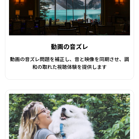
動画の音ズレ
動画の音ズレ問題を補正し、音と映像を同期させ、調
和の取れた視聴体験を提供します