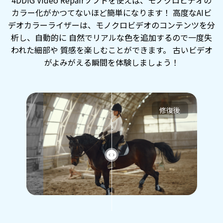
カラー化がかつてないほど簡単になります！ 高度なAIビ
デオカラーライザーは、モノクロビデオのコンテンツを分
析し、自動的に 自然でリアルな色を追加するので一度失
われた細部や 質感を楽しむことができます。 古いビデオ
がよみがえる瞬間を体験しましょう！
修復前
修復後