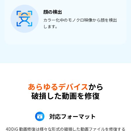
顔の検出
カラー化中のモノクロ映像から顔を検出
します。
あらゆるデバイス
から
破損した動画を修復
対応フォーマット
4DDiG 動画修復は様々な形式の破損した動画ファイルを修復する