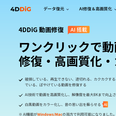
データ復元
AI修復＆高画質化
Windows管理
サポート
PCクリーンアッ
リソース
機能
4DDiG 動画修復
AI 搭載
iPh
Windows データ復元
iPho
Windowsで削除したファイルを復元
サポートセンター
ユーザ
Partition Manager
Duplicat
ワンクリックで動
Wha
ガイド・お問い合わせ
ユーザー
Windows向けディスク管理ツール
重複ファ
プロ版
無料版
Wha
サブスク更新情報
使い方
Disk Copy
Tenorsh
修復・高画質化・
最新版
最新のお知らせ
ヒントと
ディスクをクローン
Macを徹
Mac データ復元
macOSで削除したファイルを復元
お問い合わせ
新製品
4DDiG File Repair
Windows Backup
AIによるファイル修復と高画質化>>
データ保護向けPCバックアップ
プロ版
無料版
破損している、再生できない、途切れる、カクカクする
システム修復
でいる、ぼやけている動画を修復する
Windows Boot Genius
AI技術で動画を高画質化し、解像度を最大8Kまで向上
Windowsの問題を数分で修復
白黒動画をカラー化し、昔の思い出を蘇らせる
AI
Mac Boot Genius
Macの問題を無料で修復
※ AI機能が
Windows/Mac
の両方で利用可能になりました