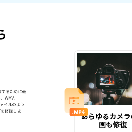
ら
復するために最
G、WMV、
Fファイルのよう
画を修復しま
あらゆるカメラ
画も修復