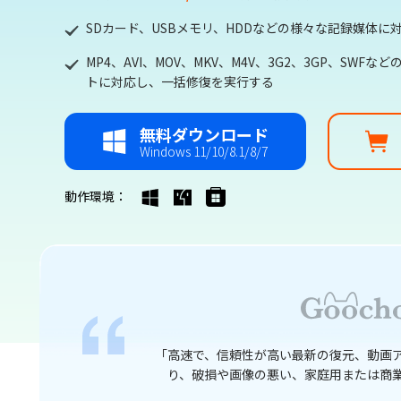
SDカード、USBメモリ、HDDなどの様々な記録媒体に
MP4、AVI、MOV、MKV、M4V、3G2、3GP、SWF
トに対応し、一括修復を実行する
無料ダウンロード
Windows 11/10/8.1/8/7
動作環境：
ルを使うことによ
「4DDiG File Repairは破損した
ができます。」
でも