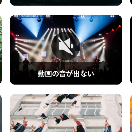
再生のエラーコード
0xc00d36c4、224003、232011などのさまざま
なビデオ再生エラーコードを簡単に修正し、エ
ラーのない再生を実現します。
動画の音が出ない
動画の音が出ない
音声が出ない動画を修復し、完全なオーディオ
ビジュアル体験を提供します。