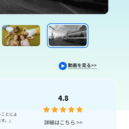
動画を見る
>>
4.8
オグラファー
「4DDiG 動画修復は動画の破損問題に対応する
破損している他のタ
詳細はこちら
>>