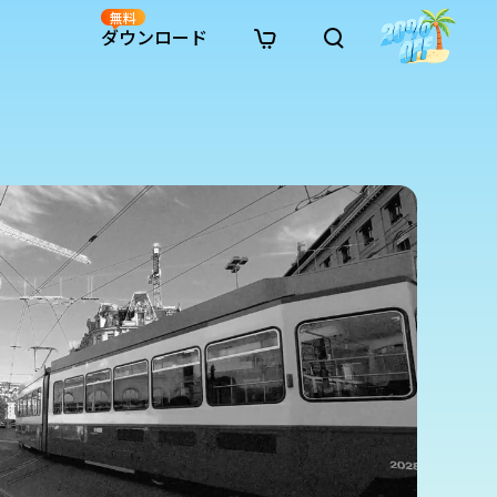
無料
ダウンロード
新着
イン修復
リソース
リソース
AI画像スタイル変換
· Win11制限を回避
· SDカード復元
· HDDデータ復元
· 重複検索（Win）
イン動画修復
· AI 3Dアクションフィギュアプロンプト
· ハードディスクをクローン
· USBデータ復元
· ゴミ箱復元
· 重複検索（Mac）
イン写真修復
· シネマ風AI画像プロンプト
· Cドライブを拡張
· ファイル復元
· エクセル復元
· ディスク容量を解放
インファイル修復
· アニメ実写化プロンプト
· MBRをGPTに変換
· 写真復元
· 動画復元
· Macストレージを整理
イン音声修復
· AIアニメポートレートプロンプト
· AIレゴ風写真プロンプト