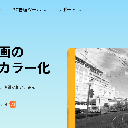
PC管理ツール
サポート
プ
ソーシャルメディア
修復ツール
無料オンラ
iOS26
one データ復元
Android データ復元
ne／iPadのデータを復元
Androidのデータを復元
AI
オンラ
ーガイド
ドキュ
e File Deleter
Dll Fixer
画の
動画修
写真修
オンラ
tsApp データ復元
LINE データ復元
ガイドセンター
メント
イルを検出・削除
WindowsのDLLエラーを修復
復
復
オンラ
tsAppのデータを復元
LINEのデータを復元
修復
新製
ガイド
are Cleamio
Email Repair
カラー化
品
オンラ
対処法
底クリーンアップ＆最適化
破損したPST/OSTファイルを修復
音声修
動画高
写真高
AI
AI
復
画質化
画質化
、画質が粗い、歪ん
させる
AI
。