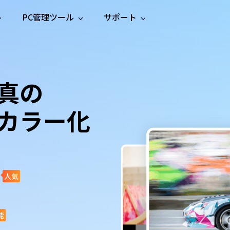
PC管理ツール
サポート
プ
ソーシャルメディア
修復ツール
無料オンラ
iOS26
one データ復元
Android データ復元
ne／iPadのデータを復元
Androidのデータを復元
AI
オンラ
ーガイド
ドキュ
e File Deleter
Dll Fixer
真の
動画修
写真修
オンラ
tsApp データ復元
LINE データ復元
ガイドセンター
メント
イルを検出・削除
WindowsのDLLエラーを修復
復
復
オンラ
tsAppのデータを復元
LINEのデータを復元
修復
新製
ガイド
are Cleamio
Email Repair
カラー化
品
オンラ
対処法
底クリーンアップ＆最適化
破損したPST/OSTファイルを修復
音声修
動画高
写真高
AI
AI
復
画質化
画質化
人気
能