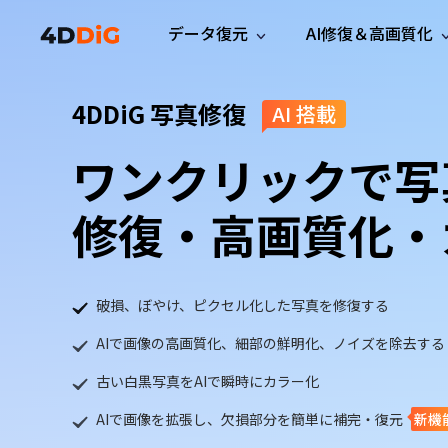
データ復元
AI修復＆高画質化
Windows管理
サポート
PCクリーンアッ
リソース
機能
4DDiG 写真修復
AI 搭載
iPh
Windows データ復元
iPho
Windowsで削除したファイルを復元
サポートセンター
ユーザ
Partition Manager
Duplicat
ワンクリックで写
Wha
ガイド・お問い合わせ
ユーザー
Windows向けディスク管理ツール
重複ファ
プロ版
無料版
Wha
サブスク更新情報
使い方
Disk Copy
Tenorsh
修復・高画質化・
最新版
最新のお知らせ
ヒントと
ディスクをクローン
Macを徹
Mac データ復元
macOSで削除したファイルを復元
お問い合わせ
新製品
4DDiG File Repair
Windows Backup
AIによるファイル修復と高画質化>>
データ保護向けPCバックアップ
プロ版
無料版
破損、ぼやけ、ピクセル化した写真を修復する
システム修復
AIで画像の高画質化、細部の鮮明化、ノイズを除去する
Windows Boot Genius
古い白黒写真をAIで瞬時にカラー化
Windowsの問題を数分で修復
Mac Boot Genius
AIで画像を拡張し、欠損部分を簡単に補完・復元
新機
Macの問題を無料で修復