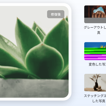
グレーアウト
真
変色した写
ステッチング
した写真