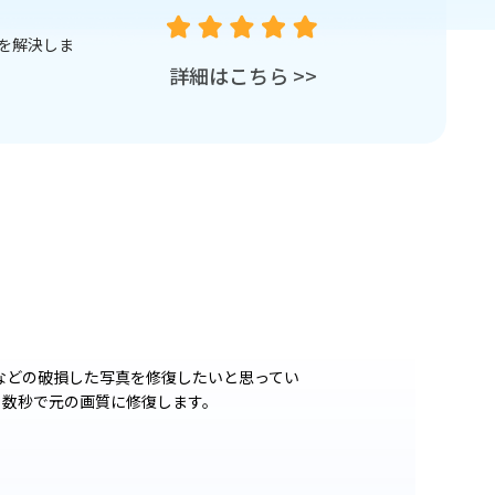
簡単で有効な
「損傷の激しい写真をいとも簡単に復元します！4D
ズムは、写真を元の美し
詳細はこちら
>>
などの破損した写真を修復したいと思ってい
、数秒で元の画質に修復します。