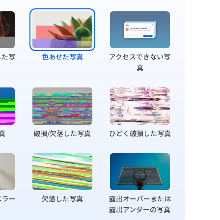
修復前
した写
色あせた写真
アクセスできない写
真
真
破損/欠落した写真
ひどく破損した写真
エラー
欠落した写真
露出オーバーまたは
露出アンダーの写真