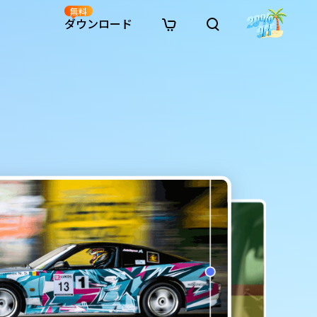
無料
ダウンロード
新着
イン修復
リソース
リソース
AI画像スタイル変換
· Win11制限を回避
· SDカード復元
· HDDデータ復元
· 重複検索（Win）
イン動画修復
· AI 3Dアクションフィギュアプロンプト
· ハードディスクをクローン
· USBデータ復元
· ゴミ箱復元
· 重複検索（Mac）
イン写真修復
· シネマ風AI画像プロンプト
· Cドライブを拡張
· ファイル復元
· エクセル復元
· ディスク容量を解放
インファイル修復
· アニメ実写化プロンプト
· MBRをGPTに変換
· 写真復元
· 動画復元
· Macストレージを整理
イン音声修復
· AIアニメポートレートプロンプト
· AIレゴ風写真プロンプト