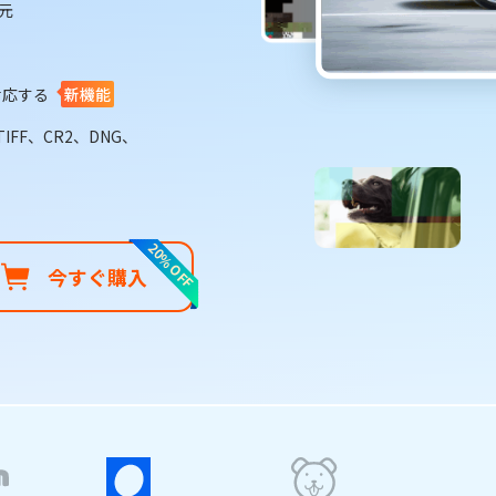
元
。
に対応する
新機能
IFF、CR2、DNG、
20%OFF
今すぐ購入