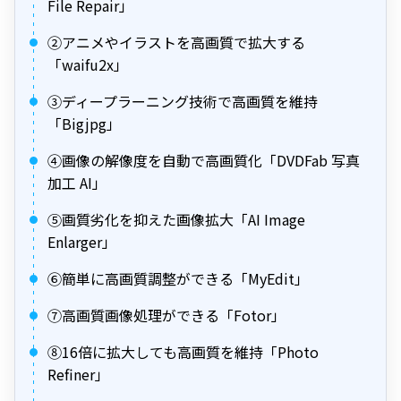
File Repair」
②アニメやイラストを高画質で拡大する
「waifu2x」
③ディープラーニング技術で高画質を維持
「Bigjpg」
④画像の解像度を自動で高画質化「DVDFab 写真
加工 AI」
⑤画質劣化を抑えた画像拡大「AI Image
Enlarger」
⑥簡単に高画質調整ができる「MyEdit」
⑦高画質画像処理ができる「Fotor」
⑧16倍に拡大しても高画質を維持「Photo
Refiner」