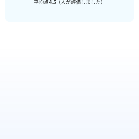
平均点
4.5
（
人が評価しました）