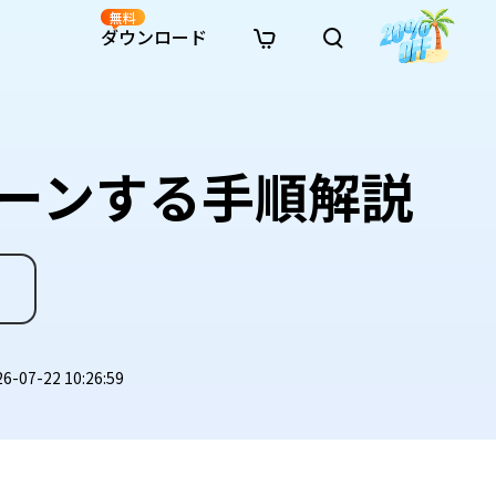
無料
ダウンロード
新着
イン修復
リソース
リソース
AI画像スタイル変換
· Win11制限を回避
· SDカード復元
· HDDデータ復元
· 重複検索（Win）
イン動画修復
· AI 3Dアクションフィギュアプロンプト
ローンする手順解説
· ハードディスクをクローン
· USBデータ復元
· ゴミ箱復元
· 重複検索（Mac）
イン写真修復
· シネマ風AI画像プロンプト
· Cドライブを拡張
· ファイル復元
· エクセル復元
· ディスク容量を解放
インファイル修復
· アニメ実写化プロンプト
· MBRをGPTに変換
· 写真復元
· 動画復元
· Macストレージを整理
イン音声修復
· AIアニメポートレートプロンプト
· AIレゴ風写真プロンプト
07-22 10:26:59