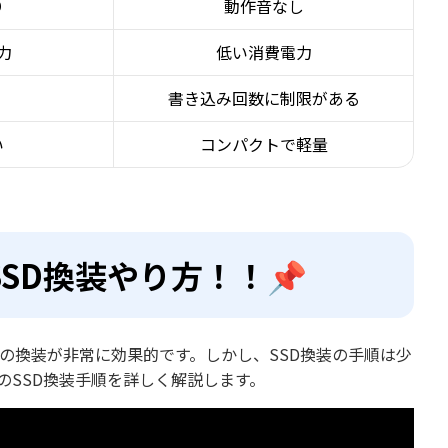
り
動作音なし
力
低い消費電力
書き込み回数に制限がある
い
コンパクトで軽量
0】SSD換装やり方！！📌
への換装が非常に効果的です。しかし、SSD換装の手順は少
0でのSSD換装手順を詳しく解説します。