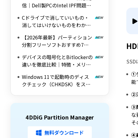
信｜Dell製PCのIntel IPF問題を
修正する帯域外（OOB）アップ
Cドライブで消していいもの・
デート
消してはいけないものをわかり
やすく解説
【2026年最新】パーティション
H
分割フリーソフトおすすめ7選
｜Windows 11/10対応の無料ツ
デバイスの暗号化とBitlockerの
ールを紹介
SS
違いを徹底比較｜特徴・メリッ
ト・デメリットをわかりやすく
①
Windows 11で起動時のディス
解説
能
クチェック（CHKDSK）をスキ
ップする方法を詳しく解説
②
③
な
4DDiG Partition Manager
そ
無料ダウンロード
④