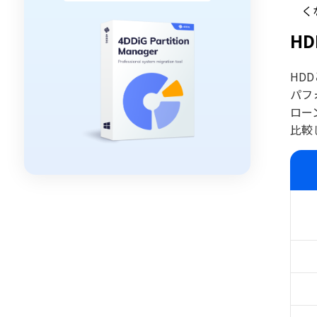
く
H
HD
パフ
ロー
比較