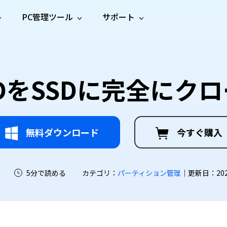
PC管理ツール
サポート
プ
ソーシャルメディア
修復ツール
無料オンラ
iOS26
one データ復元
Android データ復元
ne／iPadのデータを復元
Androidのデータを復元
AI
オンラ
ーガイド
ドキュ
e File Deleter
Dll Fixer
DDをSSDに完全にク
動画修
写真修
オンラ
tsApp データ復元
LINE データ復元
ガイドセンター
メント
イルを検出・削除
WindowsのDLLエラーを修復
復
復
オンラ
tsAppのデータを復元
LINEのデータを復元
修復
新製
ガイド
are Cleamio
Email Repair
品
オンラ
対処法
底クリーンアップ＆最適化
破損したPST/OSTファイルを修復
音声修
動画高
写真高
AI
AI
復
画質化
画質化
無料ダウンロード
今すぐ購入
5分で読める
カテゴリ：
パーティション管理
｜更新日：2026-