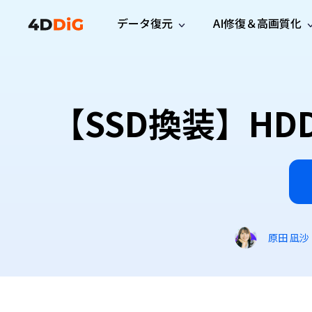
データ復元
AI修復＆高画質化
Windows管理
サポート
PCクリーンアッ
リソース
機能
iPh
Windows データ復元
iPho
Windowsで削除したファイルを復元
サポートセンター
ユーザ
Partition Manager
Duplicat
【SSD換装】H
Wha
ガイド・お問い合わせ
ユーザー
Windows向けディスク管理ツール
重複ファ
プロ版
無料版
Wha
サブスク更新情報
使い方
Disk Copy
Tenorsh
最新版
最新のお知らせ
ヒントと
ディスクをクローン
Macを徹
Mac データ復元
macOSで削除したファイルを復元
お問い合わせ
新製品
4DDiG File Repair
Windows Backup
AIによるファイル修復と高画質化>>
データ保護向けPCバックアップ
プロ版
無料版
システム修復
原田 凪沙
Windows Boot Genius
Windowsの問題を数分で修復
Mac Boot Genius
Macの問題を無料で修復