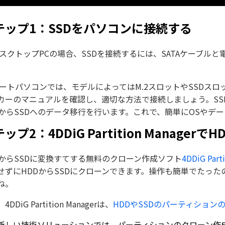
テップ1：SSDをパソコンに接続する
デスクトップPCの場合、SSDを接続するには、SATAケーブル
ノートパソコンでは、モデルによってはM.2スロットやSSDス
カーのマニュアルを確認し、適切な方法で接続しましょう。SS
DからSSDへのデータ移行を行います。これで、簡単にOSやデ
ップ2：4DDiG Partition Manage
DからSSDに変換すてする無料のクローン作成ソフト
4DDiG Part
せずにHDDからSSDにクローンできます。操作も簡単でたっ
ね。
DDiG Partition Managerは、
HDDやSSDのパーティション
新しい技術ソリューションでは、パーティションのクローン作