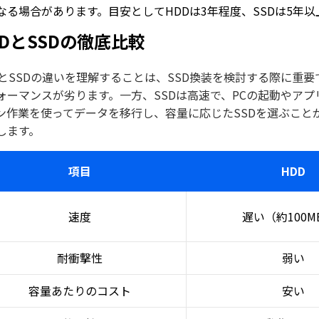
なる場合があります。目安としてHDDは3年程度、SSDは5年
DDとSSDの徹底比較
DとSSDの違いを理解することは、SSD換装を検討する際に重
ォーマンスが劣ります。一方、SSDは高速で、PCの起動やアプ
ン作業を使ってデータを移行し、容量に応じたSSDを選ぶことが
します。
項目
HDD
速度
遅い（約100MB
耐衝撃性
弱い
容量あたりのコスト
安い