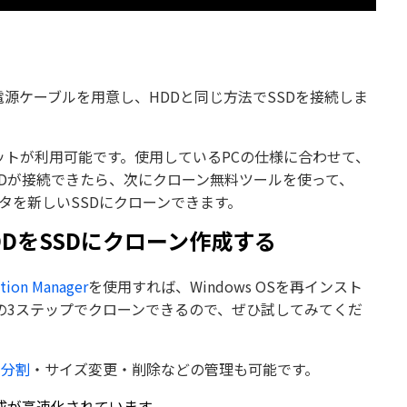
と電源ケーブルを用意し、HDDと同じ方法でSSDを接続しま
ロットが利用可能です。使用しているPCの仕様に合わせて、
Dが接続できたら、次にクローン無料ツールを使って、
ータを新しいSSDにクローンできます。
rでHDDをSSDにクローン作成する
ition Manager
を使用すれば、Windows OSを再インスト
たの3ステップでクローンできるので、ぜひ試してみてくだ
の分割
・サイズ変更・削除などの管理も可能です。
成が高速化されています。