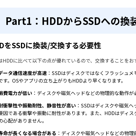
Part1：HDDからSSDへの
DDをSSDに換装/交換する必要性
DはHDDに比べて以下の点が優れているので、交換することをお
データ通信速度が高速
：SSDはディスクではなくフラッシュメ
です。OSやアプリの立ち上がりもHDDより早くなります。
消費電力が低い
：ディスクや磁気ヘッドなどの物理的な動作が必
耐衝撃性や振動耐性、静音性が高い
：SSDはディスクや磁気ヘ
要因である衝撃や振動に耐性があります。また、HDDはディス
の心配がありません。
寿命が長くなる場合がある
：ディスクや磁気ヘッドなどの物理的