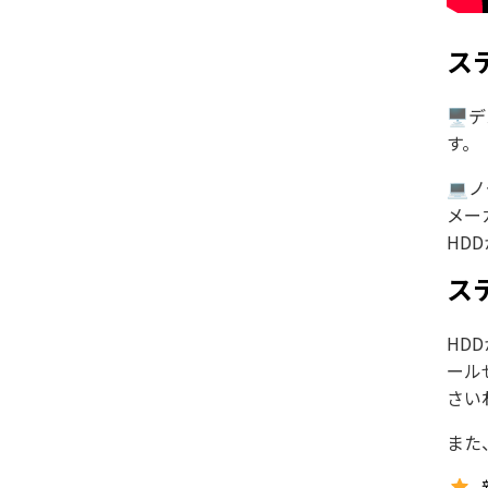
ス
🖥
す。
💻
メー
HD
ステ
HD
ール
さい
また、4