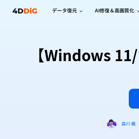
データ復元
AI修復＆高画質化
Windows管理
サポート
PCクリーンアッ
リソース
機能
iPh
Windows データ復元
iPho
Windowsで削除したファイルを復元
サポートセンター
ユーザ
Partition Manager
Duplicat
【Windows 
Wha
ガイド・お問い合わせ
ユーザー
Windows向けディスク管理ツール
重複ファ
プロ版
無料版
Wha
サブスク更新情報
使い方
Disk Copy
Tenorsh
最新版
最新のお知らせ
ヒントと
ディスクをクローン
Macを徹
Mac データ復元
macOSで削除したファイルを復元
お問い合わせ
新製品
4DDiG File Repair
Windows Backup
AIによるファイル修復と高画質化>>
データ保護向けPCバックアップ
プロ版
無料版
システム修復
Windows Boot Genius
Windowsの問題を数分で修復
森川 颯
Mac Boot Genius
Macの問題を無料で修復