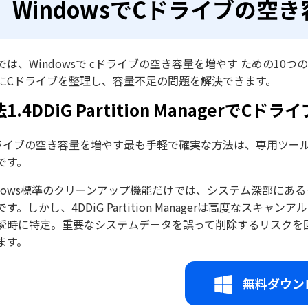
WindowsでCドライブの空
では、Windowsで cドライブの空き容量を増やす ための1
にCドライブを整理し、容量不足の問題を解決できます。
1.4DDiG Partition Managerで
ライブの空き容量を増やす最も手軽で確実な方法は、専用ツール「4DDi
です。
ndows標準のクリーンアップ機能だけでは、システム深部に
です。しかし、4DDiG Partition Managerは高度な
瞬時に特定。重要なシステムデータを誤って削除するリスクを
ます。
無料ダウン