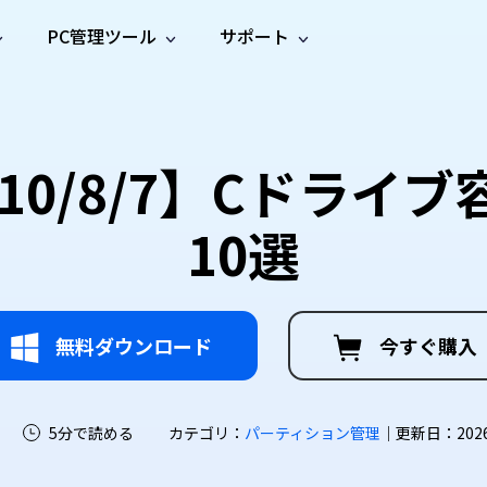
PC管理ツール
サポート
プ
ソーシャルメディア
修復ツール
無料オンラ
iOS26
one データ復元
Android データ復元
ne／iPadのデータを復元
Androidのデータを復元
AI
オンラ
ーガイド
ドキュ
e File Deleter
Dll Fixer
11/10/8/7】Cドラ
動画修
写真修
オンラ
tsApp データ復元
LINE データ復元
ガイドセンター
メント
イルを検出・削除
WindowsのDLLエラーを修復
復
復
オンラ
tsAppのデータを復元
LINEのデータを復元
修復
新製
ガイド
are Cleamio
Email Repair
10選
品
オンラ
対処法
底クリーンアップ＆最適化
破損したPST/OSTファイルを修復
音声修
動画高
写真高
AI
AI
復
画質化
画質化
無料ダウンロード
今すぐ購入
5分で読める
カテゴリ：
パーティション管理
｜更新日：2026-0