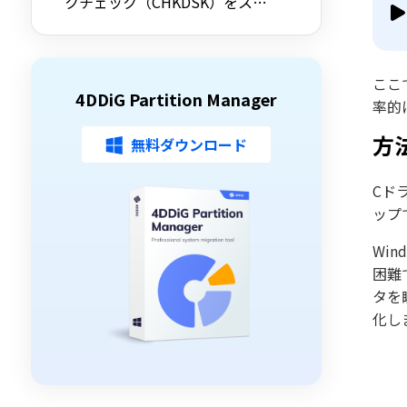
クチェック（CHKDSK）をスキ
ップする方法を詳しく解説
ここ
4DDiG Partition Manager
率的
方法
無料ダウンロード
Cド
ップ
Wi
困難
タを
化し