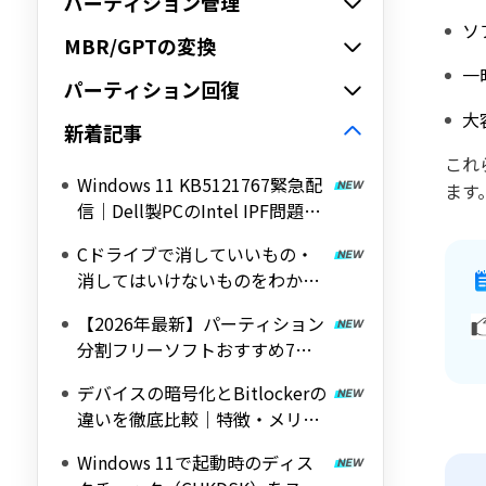
パーティション管理
ソ
MBR/GPTの変換
一
パーティション回復
大
新着記事
これ
Windows 11 KB5121767緊急配
ます
信｜Dell製PCのIntel IPF問題を
修正する帯域外（OOB）アップ
Cドライブで消していいもの・
デート
消してはいけないものをわかり
やすく解説
【2026年最新】パーティション
分割フリーソフトおすすめ7選
｜Windows 11/10対応の無料ツ
デバイスの暗号化とBitlockerの
ールを紹介
違いを徹底比較｜特徴・メリッ
ト・デメリットをわかりやすく
Windows 11で起動時のディス
解説