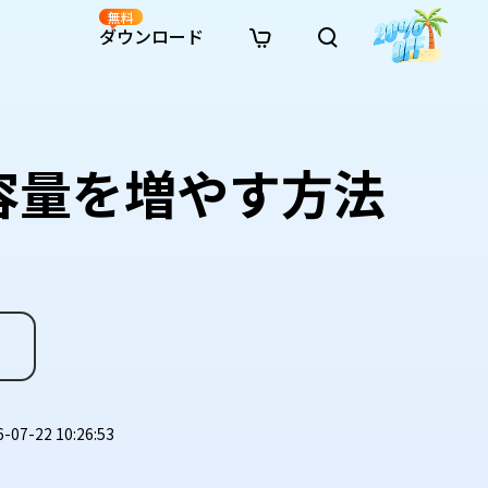
無料
ダウンロード
新着
イン修復
リソース
リソース
AI画像スタイル変換
· Win11制限を回避
· SDカード復元
· HDDデータ復元
· 重複検索（Win）
イン動画修復
· AI 3Dアクションフィギュアプロンプト
イブ容量を増やす方法
· ハードディスクをクローン
· USBデータ復元
· ゴミ箱復元
· 重複検索（Mac）
イン写真修復
· シネマ風AI画像プロンプト
· Cドライブを拡張
· ファイル復元
· エクセル復元
· ディスク容量を解放
インファイル修復
· アニメ実写化プロンプト
· MBRをGPTに変換
· 写真復元
· 動画復元
· Macストレージを整理
イン音声修復
· AIアニメポートレートプロンプト
· AIレゴ風写真プロンプト
7-22 10:26:53