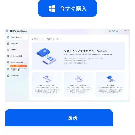
今すぐ購入
長所