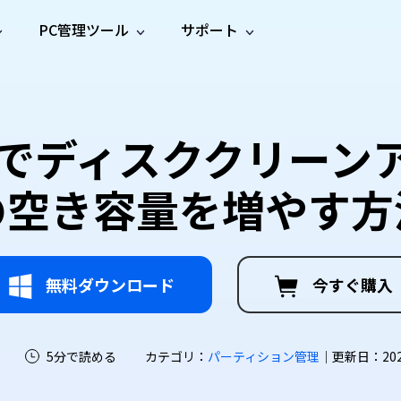
PC管理ツール
サポート
プ
ソーシャルメディア
修復ツール
無料オンラ
iOS26
one データ復元
Android データ復元
ne／iPadのデータを復元
Androidのデータを復元
AI
オンラ
ーガイド
ドキュ
e File Deleter
Dll Fixer
1/10でディスククリー
動画修
写真修
オンラ
tsApp データ復元
LINE データ復元
ガイドセンター
メント
イルを検出・削除
WindowsのDLLエラーを修復
復
復
オンラ
tsAppのデータを復元
LINEのデータを復元
修復
新製
ガイド
are Cleamio
Email Repair
の空き容量を増やす方
品
オンラ
対処法
底クリーンアップ＆最適化
破損したPST/OSTファイルを修復
音声修
動画高
写真高
AI
AI
復
画質化
画質化
無料ダウンロード
今すぐ購入
5分で読める
カテゴリ：
パーティション管理
｜更新日：2026-