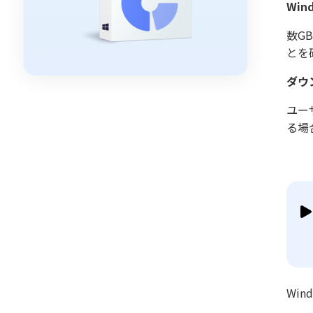
Wi
数G
とを
ダウ
ユー
る場
Wi