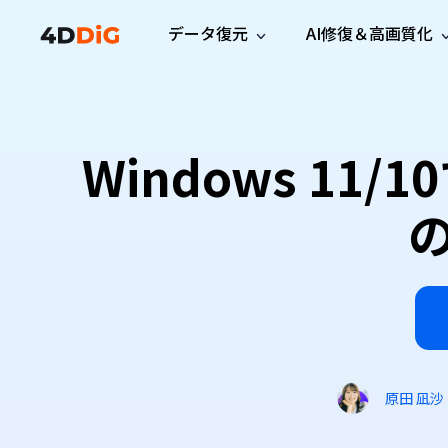
データ復元
AI修復＆高画質化
Windows管理
サポート
PCクリーンアッ
リソース
機能
iPh
Windows データ復元
iPho
Windowsで削除したファイルを復元
サポートセンター
ユーザ
Partition Manager
Duplicat
Windows 1
Wha
ガイド・お問い合わせ
ユーザー
Windows向けディスク管理ツール
重複ファ
プロ版
無料版
Wha
サブスク更新情報
使い方
Disk Copy
Tenorsh
最新版
最新のお知らせ
ヒントと
ディスクをクローン
Macを徹
Mac データ復元
macOSで削除したファイルを復元
お問い合わせ
新製品
4DDiG File Repair
Windows Backup
AIによるファイル修復と高画質化>>
データ保護向けPCバックアップ
プロ版
無料版
システム修復
Windows Boot Genius
Windowsの問題を数分で修復
原田 凪沙
Mac Boot Genius
Macの問題を無料で修復