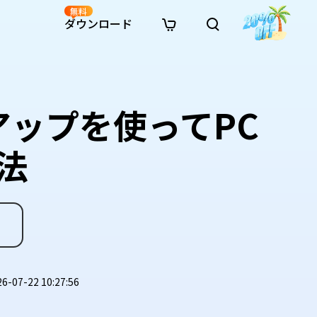
無料
ダウンロード
新着
イン修復
リソース
リソース
AI画像スタイル変換
· Win11制限を回避
· SDカード復元
· HDDデータ復元
· 重複検索（Win）
イン動画修復
· AI 3Dアクションフィギュアプロンプト
ンアップを使ってPC
· ハードディスクをクローン
· USBデータ復元
· ゴミ箱復元
· 重複検索（Mac）
イン写真修復
· シネマ風AI画像プロンプト
· Cドライブを拡張
· ファイル復元
· エクセル復元
· ディスク容量を解放
インファイル修復
· アニメ実写化プロンプト
· MBRをGPTに変換
· 写真復元
· 動画復元
· Macストレージを整理
法
イン音声修復
· AIアニメポートレートプロンプト
· AIレゴ風写真プロンプト
07-22 10:27:56