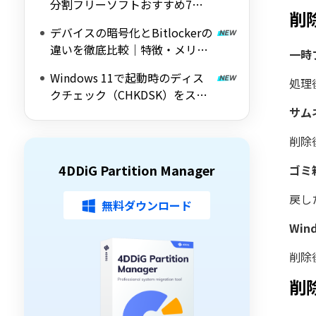
分割フリーソフトおすすめ7選
削
｜Windows 11/10対応の無料ツ
デバイスの暗号化とBitlockerの
ールを紹介
違いを徹底比較｜特徴・メリッ
一時
ト・デメリットをわかりやすく
Windows 11で起動時のディス
解説
処理
クチェック（CHKDSK）をスキ
ップする方法を詳しく解説
サム
削除
4DDiG Partition Manager
ゴミ
戻し
無料ダウンロード
Wi
削除
削