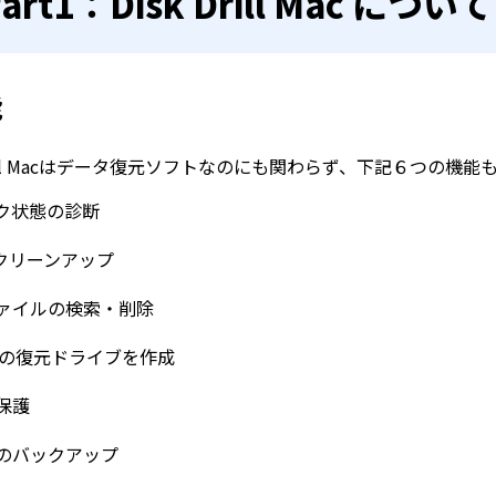
art1：Disk Drill Mac について
能
 Drill Macはデータ復元ソフトなのにも関わらず、下記６つ
ク状態の診断
のクリーンアップ
ァイルの検索・削除
OSの復元ドライブを作成
保護
のバックアップ