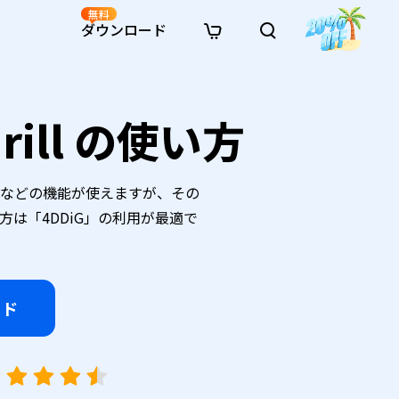
無料
ダウンロード
新着
イン修復
リソース
リソース
AI画像スタイル変換
ill の使い方
· Win11制限を回避
· SDカード復元
· HDDデータ復元
· 重複検索（Win）
イン動画修復
· AI 3Dアクションフィギュアプロンプト
· ハードディスクをクローン
· USBデータ復元
· ゴミ箱復元
· 重複検索（Mac）
イン写真修復
· シネマ風AI画像プロンプト
· Cドライブを拡張
· ファイル復元
· エクセル復元
· ディスク容量を解放
インファイル修復
· アニメ実写化プロンプト
· MBRをGPTに変換
· 写真復元
· 動画復元
· Macストレージを整理
イン音声修復
· AIアニメポートレートプロンプト
アップなどの機能が使えますが、その
· AIレゴ風写真プロンプト
は「4DDiG」の利用が最適で
ード