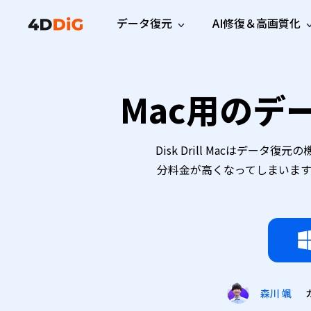
データ復元
AI修復＆高画質化
Windows管理
サポート
PCクリーンアッ
リソース
機能
iPh
Windows データ復元
Mac用のデー
iPho
Windowsで削除したファイルを復元
サポートセンター
ユーザ
Partition Manager
Duplicat
Wha
ガイド・お問い合わせ
ユーザー
Windows向けディスク管理ツール
重複ファ
プロ版
無料版
Wha
サブスク更新情報
使い方
Disk Copy
Tenorsh
Disk Drill Macはデ
最新版
最新のお知らせ
ヒントと
ディスクをクローン
Macを徹
Mac データ復元
分料金が高くなってしまいます
macOSで削除したファイルを復元
お問い合わせ
新製品
4DDiG File Repair
Windows Backup
AIによるファイル修復と高画質化>>
データ保護向けPCバックアップ
プロ版
無料版
システム修復
Windows Boot Genius
Windowsの問題を数分で修復
Mac Boot Genius
森川 颯
Macの問題を無料で修復