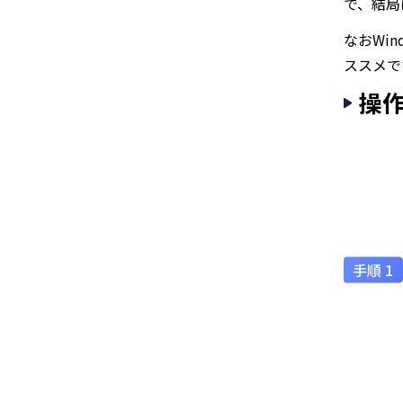
で、結局
なおWi
ススメで
操