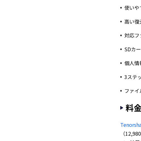
使いや
高い復
対応フ
SDカ
個人情
3ステ
ファイ
料
Tenorsh
（12,