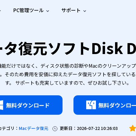
PC管理ツール
サポート
プ
ソーシャルメディア
修復ツール
無料オンラ
iOS26
one データ復元
Android データ復元
タ復元ソフトDisk Dr
ne／iPadのデータを復元
Androidのデータを復元
AI
オンラ
ーガイド
ドキュ
e File Deleter
Dll Fixer
動画修
写真修
オンラ
tsApp データ復元
LINE データ復元
ガイドセンター
メント
イルを検出・削除
WindowsのDLLエラーを修復
復
復
オンラ
tsAppのデータを復元
LINEのデータを復元
修復
新製
ガイド
are Cleamio
Email Repair
品
オンラ
ータ復元の機能だけではなく、ディスク状態の診断やMacのクリーン
対処法
底クリーンアップ＆最適化
破損したPST/OSTファイルを修復
音声修
動画高
写真高
AI
AI
。そのため費用を安価に抑えたデータ復元ソフトを探している方
復
画質化
画質化
す。 サポートも充実していますので、ぜひお試し下さい。
無料ダウンロード
無料ダウンロ
カテゴリ：
Macデータ復元
更新日：2026-07-22 10:26:03