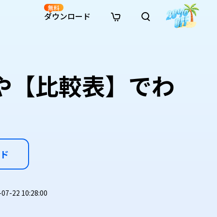
無料
ダウンロード
新着
イン修復
リソース
リソース
AI画像スタイル変換
· Win11制限を回避
· SDカード復元
· HDDデータ復元
· 重複検索（Win）
イン動画修復
· AI 3Dアクションフィギュアプロンプト
】や【比較表】でわ
· ハードディスクをクローン
· USBデータ復元
· ゴミ箱復元
· 重複検索（Mac）
イン写真修復
· シネマ風AI画像プロンプト
· Cドライブを拡張
· ファイル復元
· エクセル復元
· ディスク容量を解放
インファイル修復
· アニメ実写化プロンプト
· MBRをGPTに変換
· 写真復元
· 動画復元
· Macストレージを整理
イン音声修復
· AIアニメポートレートプロンプト
· AIレゴ風写真プロンプト
ド
-22 10:28:00