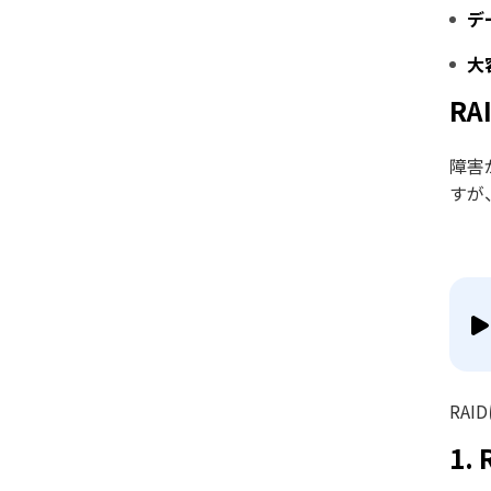
デ
大
R
障害
すが
RA
1.