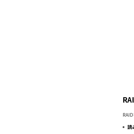
R
RA
読