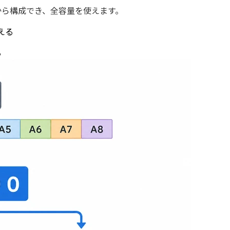
から構成でき、全容量を使えます。
える
る