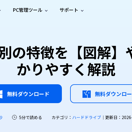
PC管理ツール
サポート
プ
ソーシャルメディア
修復ツール
無料オンラ
iOS26
one データ復元
Android データ復元
ne／iPadのデータを復元
Androidのデータを復元
AI
オンラ
ーガイド
ドキュ
e File Deleter
Dll Fixer
類別の特徴を【図解
動画修
写真修
オンラ
tsApp データ復元
LINE データ復元
ガイドセンター
メント
イルを検出・削除
WindowsのDLLエラーを修復
復
復
オンラ
tsAppのデータを復元
LINEのデータを復元
修復
新製
ガイド
are Cleamio
Email Repair
かりやすく解説
品
オンラ
対処法
底クリーンアップ＆最適化
破損したPST/OSTファイルを修復
音声修
動画高
写真高
AI
AI
復
画質化
画質化
無料ダウンロード
無料ダウンロー
沙
5分で読める
カテゴリ：
ハードドライブ
｜更新日：2026-07