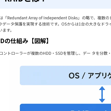
RAIDに関するよくある質問
まとめ
Dは「Redundant Array of Independent Disk
やデータ保護を実現する技術です。OSからは1台の大きなドラ
います。
AIDの仕組み【図解】
IDコントローラーが複数のHDD・SSDを管理し、デー タを分