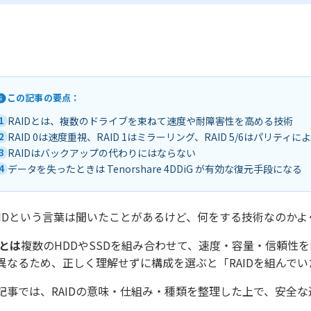
この記事の要点：
1
RAIDとは、複数のドライブを束ねて速度や耐障害性を高める技術
2
RAID 0は速度重視、RAID 1はミラーリング、RAID 5/6はパリティ
3
RAIDはバックアップの代わりにはならない
4
データを失ったときは Tenorshare 4DDiG が有効な復元手段になる
AIDという言葉は聞いたことがあるけど、何をする技術なのか
Dとは
複数のHDDやSSDを組み合わせて、速度・容量・信頼性
異なるため、正しく理解せずに構成を選ぶと「RAIDを組んで
記事では、RAIDの意味・仕組み・種類を整理した上で、安全