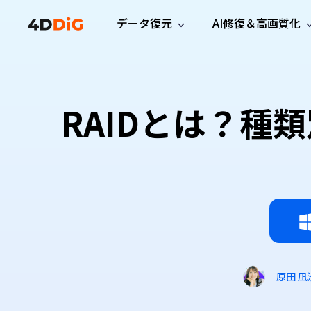
データ復元
AI修復＆高画質化
Windows管理
サポート
PCクリーンアッ
リソース
機能
iPh
Windows データ復元
iPho
Windowsで削除したファイルを復元
サポートセンター
ユーザ
Partition Manager
Duplicat
RAIDとは？種
Wha
ガイド・お問い合わせ
ユーザー
Windows向けディスク管理ツール
重複ファ
プロ版
無料版
Wha
サブスク更新情報
使い方
Disk Copy
Tenorsh
最新版
最新のお知らせ
ヒントと
ディスクをクローン
Macを徹
Mac データ復元
macOSで削除したファイルを復元
お問い合わせ
新製品
4DDiG File Repair
Windows Backup
AIによるファイル修復と高画質化>>
データ保護向けPCバックアップ
プロ版
無料版
システム修復
Windows Boot Genius
Windowsの問題を数分で修復
原田 凪
Mac Boot Genius
Macの問題を無料で修復