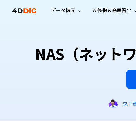
データ復元
AI修復＆高画質化
Windows管理
サポート
PCクリーンアッ
リソース
機能
iPh
Windows データ復元
iPho
Windowsで削除したファイルを復元
サポートセンター
ユーザ
Partition Manager
Duplicat
NAS（ネット
Wha
ガイド・お問い合わせ
ユーザー
Windows向けディスク管理ツール
重複ファ
プロ版
無料版
Wha
サブスク更新情報
使い方
Disk Copy
Tenorsh
最新版
最新のお知らせ
ヒントと
ディスクをクローン
Macを徹
Mac データ復元
macOSで削除したファイルを復元
お問い合わせ
新製品
4DDiG File Repair
Windows Backup
AIによるファイル修復と高画質化>>
データ保護向けPCバックアップ
プロ版
無料版
システム修復
森川 
Windows Boot Genius
Windowsの問題を数分で修復
Mac Boot Genius
Macの問題を無料で修復