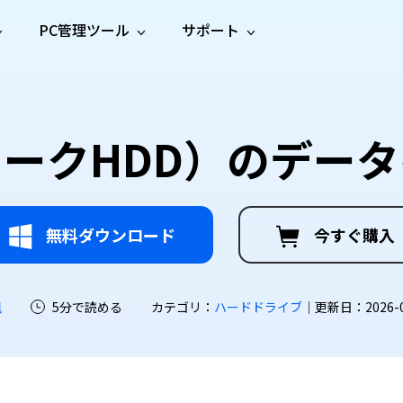
PC管理ツール
サポート
プ
ソーシャルメディア
修復ツール
無料オンラ
iOS26
one データ復元
Android データ復元
ne／iPadのデータを復元
Androidのデータを復元
AI
オンラ
ーガイド
ドキュ
e File Deleter
Dll Fixer
ワークHDD）のデー
動画修
写真修
オンラ
tsApp データ復元
LINE データ復元
ガイドセンター
メント
イルを検出・削除
WindowsのDLLエラーを修復
復
復
オンラ
tsAppのデータを復元
LINEのデータを復元
修復
新製
ガイド
are Cleamio
Email Repair
品
オンラ
対処法
底クリーンアップ＆最適化
破損したPST/OSTファイルを修復
音声修
動画高
写真高
AI
AI
復
画質化
画質化
無料ダウンロード
今すぐ購入
颯
5分で読める
カテゴリ：
ハードドライブ
｜更新日：2026-07-