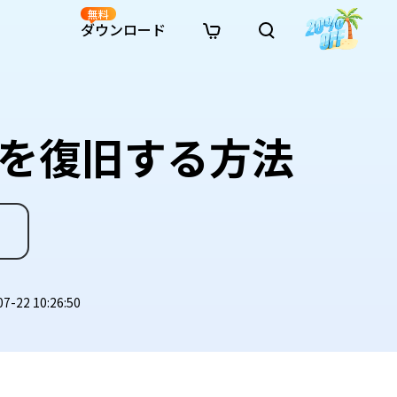
無料
ダウンロード
新着
イン修復
リソース
リソース
AI画像スタイル変換
· Win11制限を回避
· SDカード復元
· HDDデータ復元
· 重複検索（Win）
イン動画修復
· AI 3Dアクションフィギュアプロンプト
タを復旧する方法
· ハードディスクをクローン
· USBデータ復元
· ゴミ箱復元
· 重複検索（Mac）
イン写真修復
· シネマ風AI画像プロンプト
· Cドライブを拡張
· ファイル復元
· エクセル復元
· ディスク容量を解放
インファイル修復
· アニメ実写化プロンプト
· MBRをGPTに変換
· 写真復元
· 動画復元
· Macストレージを整理
イン音声修復
· AIアニメポートレートプロンプト
· AIレゴ風写真プロンプト
22 10:26:50