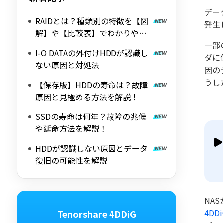
デー
RAIDとは？種類別の特徴を【図
発生
解】や【比較表】でわかりやす
く解説
一部
I-O DATAの外付けHDDが認識し
ダに
ない原因と対処法
因の
うし
【保存版】HDDの寿命は？故障
原因と見極める方法を解説！
SSDの寿命は何年？故障の兆候
や延命方法を解説！
HDDが認識しない原因とデータ
復旧の可能性を解説
NA
4DD
Tenorshare 4DDiG