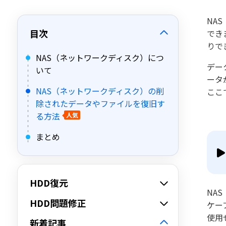
NA
目次
でき
りで
NAS（ネットワークディスク）につ
デー
いて
ータ
NAS（ネットワークディスク）の削
ここ
除されたデータやファイルを復旧す
る方法
人気
まとめ
HDD復元
NAS
HDD問題修正
ケー
使用
新着記事