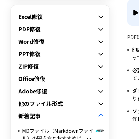
Excel修復
PDF修復
PD
Word修復
印
PPT修復
っ
ZIP修復
必
て
Office修復
Adobe修復
ダ
り
他のファイル形式
ソ
新着記事
作
MDファイル（Markdownファイ
ル）の開き方とおすすめビュー