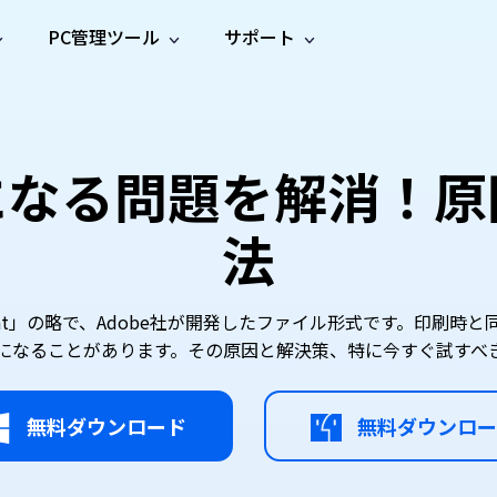
PC管理ツール
サポート
プ
ソーシャルメディア
修復ツール
無料オンラ
iOS26
one データ復元
Android データ復元
ne／iPadのデータを復元
Androidのデータを復元
AI
オンラ
ーガイド
ドキュ
e File Deleter
Dll Fixer
になる問題を解消！
動画修
写真修
オンラ
tsApp データ復元
LINE データ復元
ガイドセンター
メント
イルを検出・削除
WindowsのDLLエラーを修復
復
復
オンラ
tsAppのデータを復元
LINEのデータを復元
修復
新製
ガイド
are Cleamio
Email Repair
法
品
オンラ
対処法
底クリーンアップ＆最適化
破損したPST/OSTファイルを修復
音声修
動画高
写真高
AI
AI
復
画質化
画質化
nt Format」の略で、Adobe社が開発したファイル形式です。
になることがあります。その原因と解決策、特に今すぐ試すべ
無料ダウンロード
無料ダウンロー