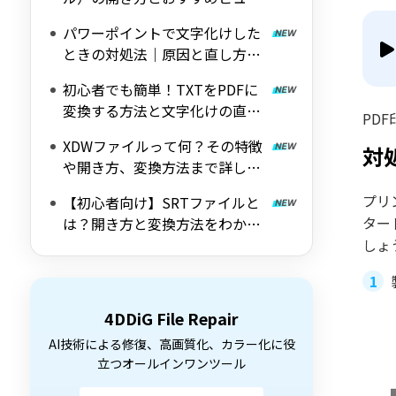
ア3選
パワーポイントで文字化けした
ときの対処法｜原因と直し方を
徹底解説
初心者でも簡単！TXTをPDFに
変換する方法と文字化けの直し
PD
方
XDWファイルって何？その特徴
対
や開き方、変換方法まで詳しく
解説
プリ
【初心者向け】SRTファイルと
ター
は？開き方と変換方法をわかり
やすく解説
しょ
4DDiG File Repair
AI技術による修復、高画質化、カラー化に役
立つオールインワンツール