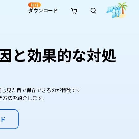
無料
ダウンロード
新着
イン修復
リソース
リソース
AI画像スタイル変換
· Win11制限を回避
· SDカード復元
· HDDデータ復元
· 重複検索（Win）
イン動画修復
· AI 3Dアクションフィギュアプロンプト
原因と効果的な対処
· ハードディスクをクローン
· USBデータ復元
· ゴミ箱復元
· 重複検索（Mac）
イン写真修復
· シネマ風AI画像プロンプト
· Cドライブを拡張
· ファイル復元
· エクセル復元
· ディスク容量を解放
インファイル修復
· アニメ実写化プロンプト
· MBRをGPTに変換
· 写真復元
· 動画復元
· Macストレージを整理
イン音声修復
· AIアニメポートレートプロンプト
· AIレゴ風写真プロンプト
印刷時と同じ見た目で保存できるのが特徴です
き方法を紹介します。
ド