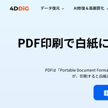
データ復元
AI修復＆高画質化
Windows管理
サポート
PCクリーンアッ
リソース
機能
iPh
Windows データ復元
iPho
Windowsで削除したファイルを復元
サポートセンター
ユーザ
Partition Manager
Duplicat
PDF印刷で白紙
Wha
ガイド・お問い合わせ
ユーザー
Windows向けディスク管理ツール
重複ファ
プロ版
無料版
Wha
サブスク更新情報
使い方
Disk Copy
Tenorsh
最新版
最新のお知らせ
ヒントと
ディスクをクローン
Macを徹
Mac データ復元
macOSで削除したファイルを復元
お問い合わせ
新製品
4DDiG File Repair
Windows Backup
AIによるファイル修復と高画質化>>
データ保護向けPCバックアップ
PDFは「Portable Docume
プロ版
無料版
が、印刷すると白紙
システム修復
Windows Boot Genius
Windowsの問題を数分で修復
Mac Boot Genius
Macの問題を無料で修復