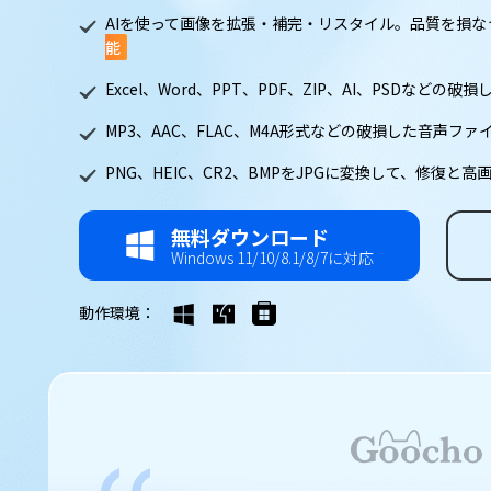
AIを使って画像を拡張・補完・リスタイル。品質を損な
能
Excel、Word、PPT、PDF、ZIP、AI、PSDなどの
MP3、AAC、FLAC、M4A形式などの破損した音声ファ
PNG、HEIC、CR2、BMPをJPGに変換して、修復と
無料ダウンロード
Windows 11/10/8.1/8/7に対応
動作環境：