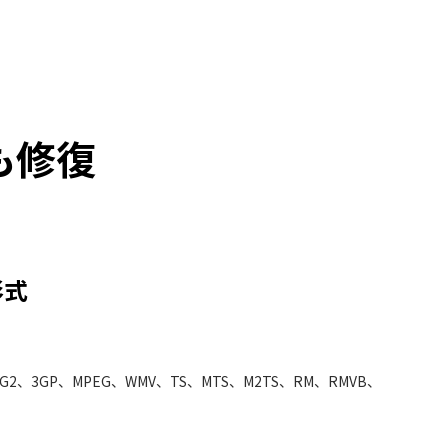
も修復
形式
3G2、3GP、MPEG、WMV、TS、MTS、M2TS、RM、RMVB、