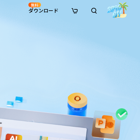
無料
ダウンロード
新着
イン修復
リソース
リソース
AI画像スタイル変換
· Win11制限を回避
· SDカード復元
· HDDデータ復元
· 重複検索（Win）
イン動画修復
· AI 3Dアクションフィギュアプロンプト
· ハードディスクをクローン
· USBデータ復元
· ゴミ箱復元
· 重複検索（Mac）
イン写真修復
· シネマ風AI画像プロンプト
· Cドライブを拡張
· ファイル復元
· エクセル復元
· ディスク容量を解放
インファイル修復
· アニメ実写化プロンプト
· MBRをGPTに変換
· 写真復元
· 動画復元
· Macストレージを整理
イン音声修復
· AIアニメポートレートプロンプト
· AIレゴ風写真プロンプト