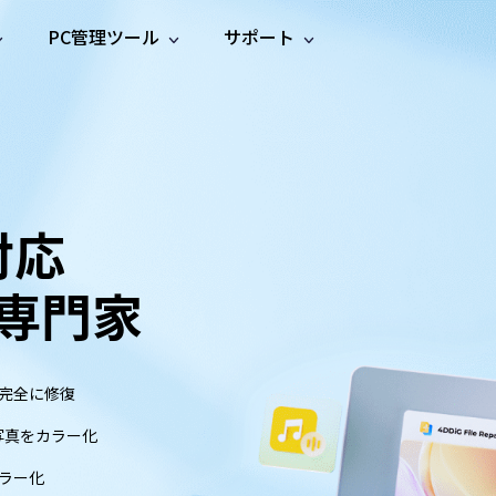
PC管理ツール
サポート
プ
ソーシャルメディア
修復ツール
無料オンラ
iOS26
one データ復元
Android データ復元
ne／iPadのデータを復元
Androidのデータを復元
AI
オンラ
ーガイド
ドキュ
e File Deleter
Dll Fixer
動画修
写真修
オンラ
tsApp データ復元
LINE データ復元
ガイドセンター
メント
イルを検出・削除
WindowsのDLLエラーを修復
復
復
オンラ
tsAppのデータを復元
LINEのデータを復元
修復
新製
ガイド
対応
are Cleamio
Email Repair
品
オンラ
対処法
底クリーンアップ＆最適化
破損したPST/OSTファイルを修復
音声修
動画高
写真高
AI
AI
復
画質化
画質化
の専門家
完全に修復
写真をカラー化
ラー化