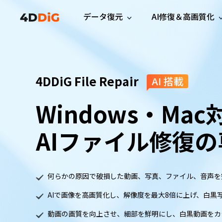
データ復元
AI修復＆高画質化
Windows管理
サポート
PCクリーンアッ
リソース
機能
iPh
Windows データ復元
iPho
Windowsで削除したファイルを復元
サポートセンター
ユーザ
Partition Manager
Duplicat
4DDiG File Repair
AI 搭載
Wha
ガイド・お問い合わせ
ユーザー
Windows向けディスク管理ツール
重複ファ
プロ版
無料版
Wha
サブスク更新情報
使い方
Windows・Mac
Disk Copy
Tenorsh
最新版
最新のお知らせ
ヒントと
ディスクをクローン
Macを徹
Mac データ復元
macOSで削除したファイルを復元
お問い合わせ
新製品
4DDiG File Repair
AIファイル修復
Windows Backup
AIによるファイル修復と高画質化>>
データ保護向けPCバックアップ
プロ版
無料版
システム修復
何らかの原因で破損した動画、写真、ファイル、音声を
Windows Boot Genius
Windowsの問題を数分で修復
AIで画像を高画質化し、解像度を最大8倍に上げ、白黒
Mac Boot Genius
動画の画質を向上させ、細部を鮮明にし、白黒動画をカ
Macの問題を無料で修復