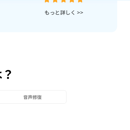
できます。
動画が破損した原因は、その修復の成功に影響を与える可能
を使用すれば、ほとん
もっと詳しく
>>
は？
音声修復