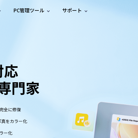
PC管理ツール
サポート
プ
ソーシャルメディア
修復ツール
無料オンラ
iOS26
one データ復元
Android データ復元
ne／iPadのデータを復元
Androidのデータを復元
AI
オンラ
ーガイド
ドキュ
e File Deleter
Dll Fixer
動画修
写真修
オンラ
tsApp データ復元
LINE データ復元
ガイドセンター
メント
イルを検出・削除
WindowsのDLLエラーを修復
復
復
オンラ
tsAppのデータを復元
LINEのデータを復元
修復
新製
ガイド
対応
are Cleamio
Email Repair
品
オンラ
対処法
底クリーンアップ＆最適化
破損したPST/OSTファイルを修復
音声修
動画高
写真高
AI
AI
復
画質化
画質化
の専門家
完全に修復
写真をカラー化
ラー化