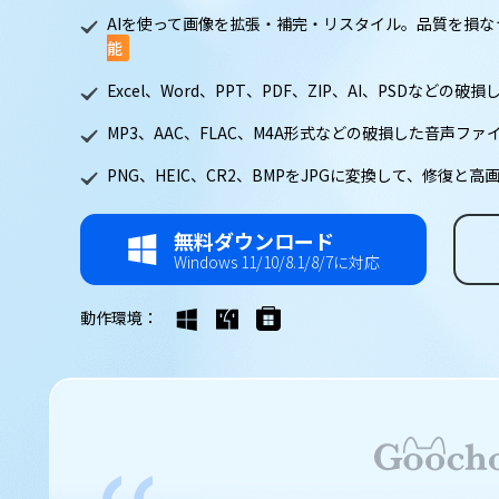
AIを使って画像を拡張・補完・リスタイル。品質を損な
能
Excel、Word、PPT、PDF、ZIP、AI、PSDなどの
MP3、AAC、FLAC、M4A形式などの破損した音声ファ
PNG、HEIC、CR2、BMPをJPGに変換して、修復と
無料ダウンロード
Windows 11/10/8.1/8/7に対応
動作環境：