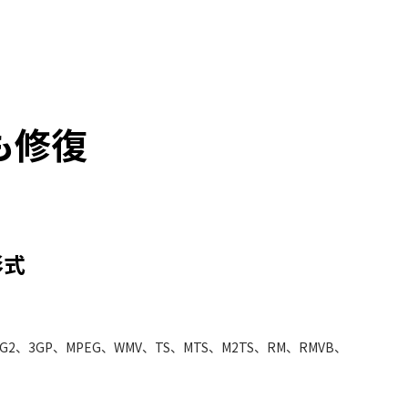
も修復
形式
3G2、3GP、MPEG、WMV、TS、MTS、M2TS、RM、RMVB、