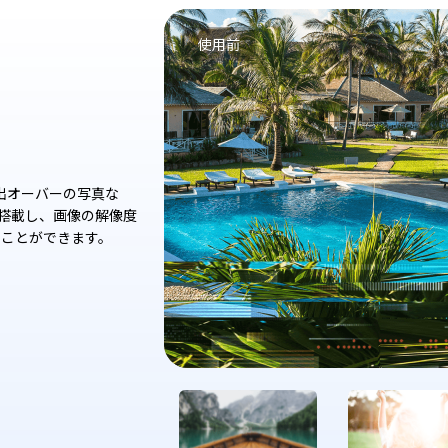
使用後
使用前
、露出オーバーの写真な
を搭載し、画像の解像度
ることができます。