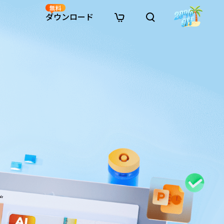
無料
ダウンロード
新着
イン修復
リソース
リソース
AI画像スタイル変換
· Win11制限を回避
· SDカード復元
· HDDデータ復元
· 重複検索（Win）
イン動画修復
· AI 3Dアクションフィギュアプロンプト
· ハードディスクをクローン
· USBデータ復元
· ゴミ箱復元
· 重複検索（Mac）
イン写真修復
· シネマ風AI画像プロンプト
· Cドライブを拡張
· ファイル復元
· エクセル復元
· ディスク容量を解放
インファイル修復
· アニメ実写化プロンプト
· MBRをGPTに変換
· 写真復元
· 動画復元
· Macストレージを整理
イン音声修復
· AIアニメポートレートプロンプト
· AIレゴ風写真プロンプト