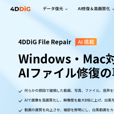
データ復元
AI修復＆高画質化
Windows管理
サポート
PCクリーンアッ
リソース
機能
iPh
Windows データ復元
iPho
Windowsで削除したファイルを復元
サポートセンター
ユーザ
Partition Manager
Duplicat
4DDiG File Repair
AI 搭載
Wha
ガイド・お問い合わせ
ユーザー
Windows向けディスク管理ツール
重複ファ
プロ版
無料版
Wha
サブスク更新情報
使い方
Windows・Mac
Disk Copy
Tenorsh
最新版
最新のお知らせ
ヒントと
ディスクをクローン
Macを徹
Mac データ復元
macOSで削除したファイルを復元
お問い合わせ
新製品
4DDiG File Repair
AIファイル修復
Windows Backup
AIによるファイル修復と高画質化>>
データ保護向けPCバックアップ
プロ版
無料版
システム修復
何らかの原因で破損した動画、写真、ファイル、音声を
Windows Boot Genius
Windowsの問題を数分で修復
AIで画像を高画質化し、解像度を最大8倍に上げ、白黒
Mac Boot Genius
動画の画質を向上させ、細部を鮮明にし、白黒動画をカ
Macの問題を無料で修復