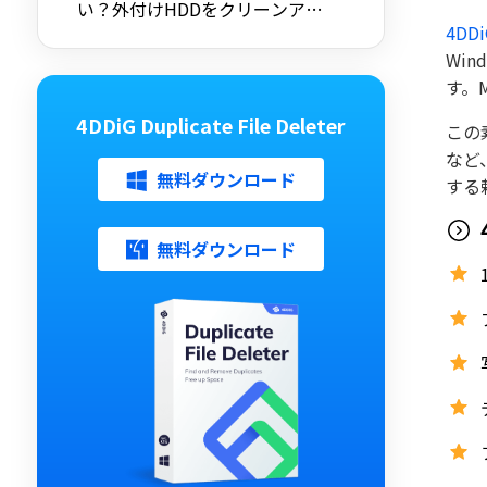
い？外付けHDDをクリーンアッ
4DD
プする方法を解説
Wi
す。
4DDiG Duplicate File Deleter
この
など
無料ダウンロード
する
無料ダウンロード