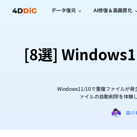
データ復元
AI修復＆高画質化
Windows管理
サポート
PCクリーンアッ
リソース
機能
iPh
Windows データ復元
iPho
Windowsで削除したファイルを復元
サポートセンター
ユーザ
Partition Manager
Duplicat
[8選] Wind
Wha
ガイド・お問い合わせ
ユーザー
Windows向けディスク管理ツール
重複ファ
プロ版
無料版
Wha
サブスク更新情報
使い方
Disk Copy
Tenorsh
最新版
最新のお知らせ
ヒントと
ディスクをクローン
Macを徹
Mac データ復元
macOSで削除したファイルを復元
お問い合わせ
新製品
4DDiG File Repair
Windows Backup
AIによるファイル修復と高画質化>>
データ保護向けPCバックアップ
Windows11/10で重複ファ
プロ版
無料版
ァイルの自動削除を体験したい方
システム修復
Windows Boot Genius
森川 
Windowsの問題を数分で修復
Mac Boot Genius
Macの問題を無料で修復