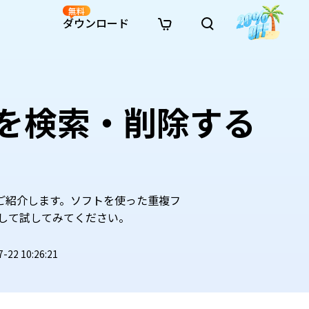
無料
ダウンロード
新着
イン修復
リソース
リソース
AI画像スタイル変換
· Win11制限を回避
· SDカード復元
· HDDデータ復元
· 重複検索（Win）
イン動画修復
· AI 3Dアクションフィギュアプロンプト
イルを検索・削除する
· ハードディスクをクローン
· USBデータ復元
· ゴミ箱復元
· 重複検索（Mac）
イン写真修復
· シネマ風AI画像プロンプト
· Cドライブを拡張
· ファイル復元
· エクセル復元
· ディスク容量を解放
インファイル修復
· アニメ実写化プロンプト
· MBRをGPTに変換
· 写真復元
· 動画復元
· Macストレージを整理
イン音声修復
· AIアニメポートレートプロンプト
· AIレゴ風写真プロンプト
てご紹介します。ソフトを使った重複フ
ンロードして試してみてください。
2 10:26:21