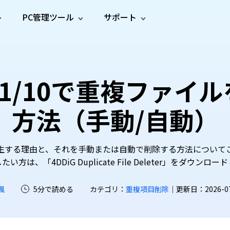
PC管理ツール
サポート
プ
ソーシャルメディア
修復ツール
無料オンラ
iOS26
one データ復元
Android データ復元
ne／iPadのデータを復元
Androidのデータを復元
AI
オンラ
ーガイド
ドキュ
e File Deleter
Dll Fixer
ows11/10で重複ファ
動画修
写真修
オンラ
tsApp データ復元
LINE データ復元
ガイドセンター
メント
イルを検出・削除
WindowsのDLLエラーを修復
復
復
オンラ
tsAppのデータを復元
LINEのデータを復元
修復
新製
ガイド
are Cleamio
Email Repair
方法（手動/自動）
品
オンラ
対処法
底クリーンアップ＆最適化
破損したPST/OSTファイルを修復
音声修
動画高
写真高
AI
AI
復
画質化
画質化
イルが発生する理由と、それを手動または自動で削除する方法につい
は、「4DDiG Duplicate File Deleter」をダウ
颯
5分で読める
カテゴリ：
重複項目削除
｜更新日：2026-07-2