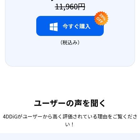
11,960円
3
9
F
% O
F
今すぐ購入
（税込み）
ユーザーの声を聞く
4DDiGがユーザーから高く評価されている理由をご覧くださ
い！