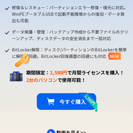
修復＆レスキュー：パーティションエラー修復・復元に対応。
WinPEブータブルUSBで起動不能環境からの復旧・データ救
出も可能
データ保護・管理：バックアップ作成から不要ファイルのクリ
ーンアップ、ディスクデータの安全消去まで一括対応
BitLocker解除：ディスク/パーティションのBitLockerを簡単
に解除・回避。BitLocker回復画面の回避にも対応
NEW
期間限定：
2,580円
で月間ライセンスを購入！
2台のパソコン
で使用可能！
2,580円
今すぐ購入
動画を見る
>>